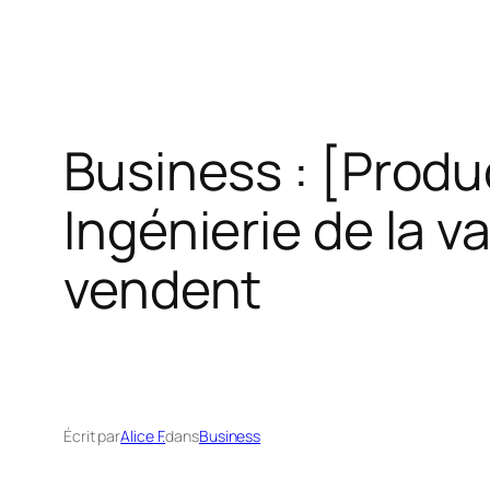
Business : [Produc
Ingénierie de la v
vendent
Écrit par
Alice F.
dans
Business