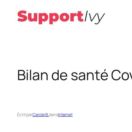
Aller
au
contenu
Bilan de santé Co
Écrit par
Carole B.
dans
Internet