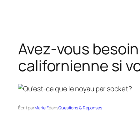
Avez-vous besoin 
californienne si 
Écrit par
Marie F.
dans
Questions & Réponses