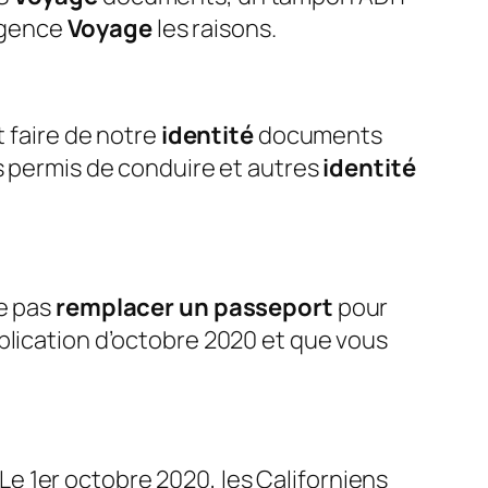
rgence
Voyage
les raisons.
t faire de notre
identité
documents
es permis de conduire et autres
identité
e pas
remplacer un passeport
pour
plication d’octobre 2020 et que vous
 Le 1er octobre 2020, les Californiens