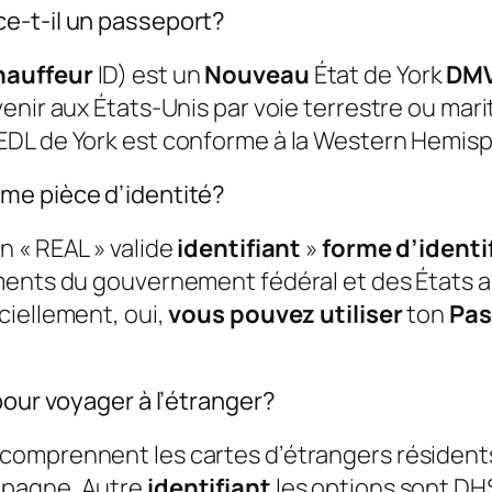
e-t-il un passeport?
hauffeur
ID) est un
Nouveau
État de York
DM
enir aux États-Unis par voie terrestre ou mar
EDL de York est conforme à la Western Hemisph
me pièce d’identité?
n « REAL » valide
identifiant
»
forme d’identi
ments du gouvernement fédéral et des États 
iciellement, oui,
vous pouvez utiliser
ton
Pas
pour voyager à l’étranger?
omprennent les cartes d’étrangers résidents,
pagne. Autre
identifiant
les options sont D