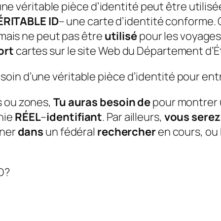
si une véritable pièce d’identité peut être ut
ÉRITABLE ID
– une carte d’identité conforme.
, mais ne peut pas être
utilisé
pour les voyages
ort
cartes sur le site Web du Département d’É
in d’une véritable pièce d’identité pour entr
s ou zones,
Tu auras besoin de
pour montrer u
nie
RÉEL
–
identifiant
. Par ailleurs,
vous serez
gner
dans
un fédéral
rechercher
en cours, ou
ID?