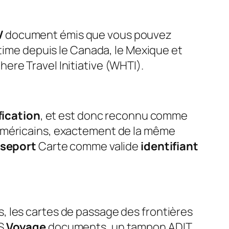
V
document émis que vous pouvez
itime depuis le Canada, le Mexique et
ere Travel Initiative (WHTI).
fication
, et est donc reconnu comme
américains, exactement de la même
seport
Carte comme valide
identifiant
 les cartes de passage des frontières
HS
Voyage
documents, un tampon ADIT