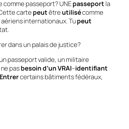
ilisée comme passeport? UNE
passeport
la
 Cette carte
peut
être
utilisé
comme
 aériens internationaux. Tu
peut
tat.
er dans un palais de justice?
n passeport valide, un militaire
ne pas
besoin d’un VRAI
–
identifiant
Entrer
certains bâtiments fédéraux,