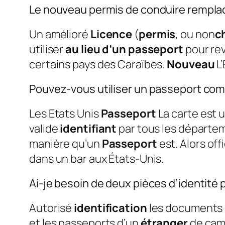
Le nouveau permis de conduire remplac
Un amélioré
Licence
(
permis
, ou non
c
utiliser
au lieu d’un passeport
pour rev
certains pays des Caraïbes.
Nouveau
L’
Pouvez-vous utiliser un passeport com
Les Etats Unis
Passeport
La carte est u
valide
identifiant
par tous les départe
manière qu’un
Passeport
est. Alors off
dans un bar aux États-Unis.
Ai-je besoin de deux pièces d’identité 
Autorisé
identification
les documents c
et les passeports d’un
étranger
de cam