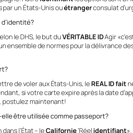
par un États-Unis ou
étranger
consulat d’u
e d’identité?
elon le DHS, le but du
VÉRITABLE ID
Agir «c’es
it un ensemble de normes pour la délivrance d
rt?
tre de voler aux États-Unis, le
REAL ID fait
n
ant, si votre carte expire après la date d’ap
, postulez maintenant!
t-elle être utilisée comme passeport?
 dans l’État – le
Californie
‘Réel
identifiant
».