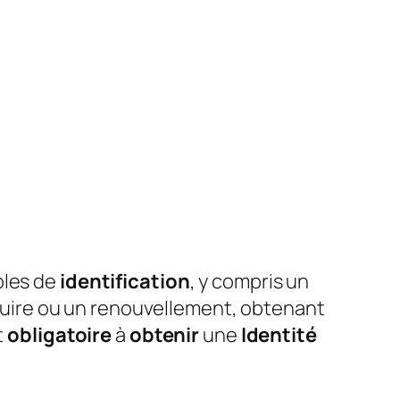
bles de
identification
, y compris un
uire ou un renouvellement, obtenant
t
obligatoire
à
obtenir
une
Identité