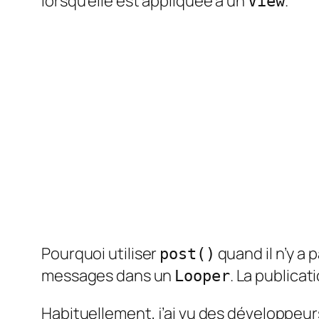
lorsqu’elle est appliquée à un
.
View
Pourquoi utiliser
quand il n’y a 
post()
messages dans un
. La publicat
Looper
Habituellement, j’ai vu des développeurs