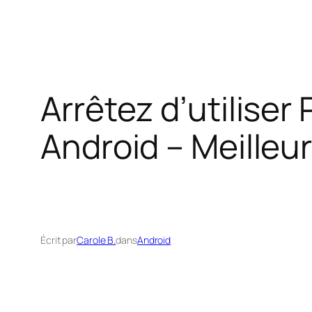
Arrêtez d’utilise
Android – Meille
Écrit par
Carole B.
dans
Android