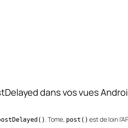
ostDelayed dans vos vues Androi
. Tome,
est de loin l’A
postDelayed()
post()