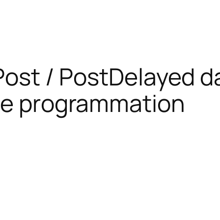
r Post / PostDelayed 
ure programmation