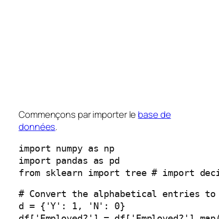
Commençons par importer le
base de
données
.
import numpy as np
import pandas as pd
from sklearn import tree # import dec
# Convert the alphabetical entries to
d = {'Y': 1, 'N': 0}
df['Employed?'] = df['Employed?'].map