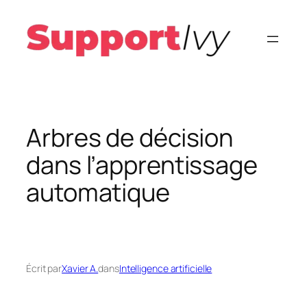
Aller
au
contenu
Arbres de décision
dans l’apprentissage
automatique
Écrit par
Xavier A.
dans
Intelligence artificielle