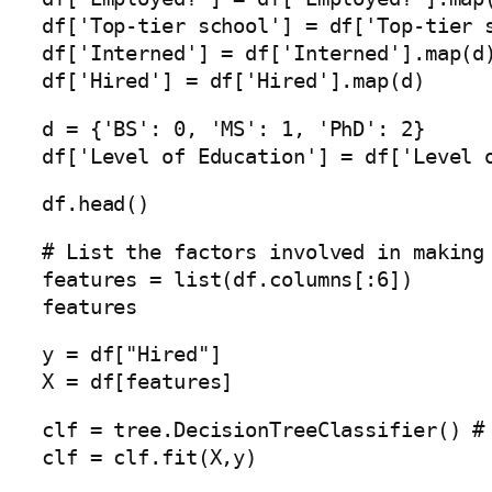
df['Top-tier school'] = df['Top-tier 
df['Interned'] = df['Interned'].map(d
df['Hired'] = df['Hired'].map(d)
d = {'BS': 0, 'MS': 1, 'PhD': 2}
df['Level of Education'] = df['Level 
df.head()
# List the factors involved in making
features = list(df.columns[:6])
features
y = df["Hired"]
X = df[features]
clf = tree.DecisionTreeClassifier() #
clf = clf.fit(X,y)