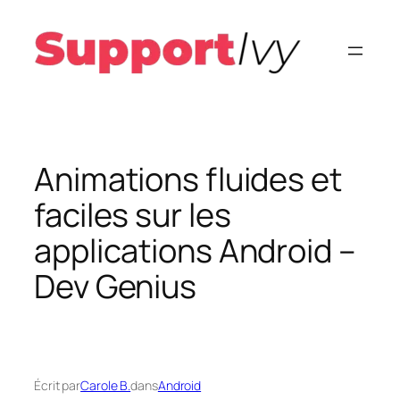
Aller
au
contenu
Animations fluides et
faciles sur les
applications Android –
Dev Genius
Écrit par
Carole B.
dans
Android