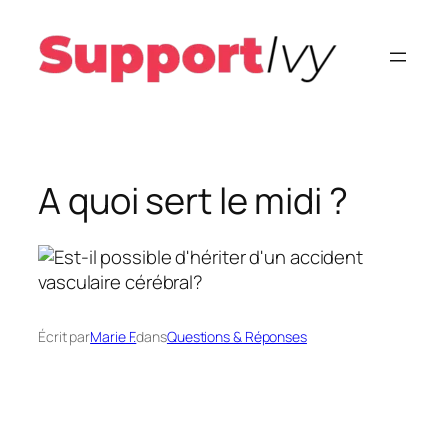
Aller
au
contenu
A quoi sert le midi ?
Écrit par
Marie F.
dans
Questions & Réponses