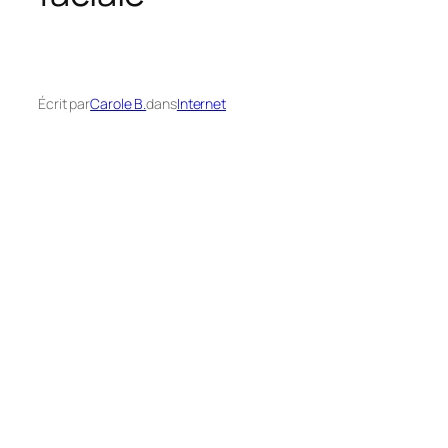
Écrit par
Carole B.
dans
Internet