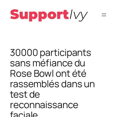
Aller
au
contenu
30000 participants
sans méfiance du
Rose Bowl ont été
rassemblés dans un
test de
reconnaissance
faciale